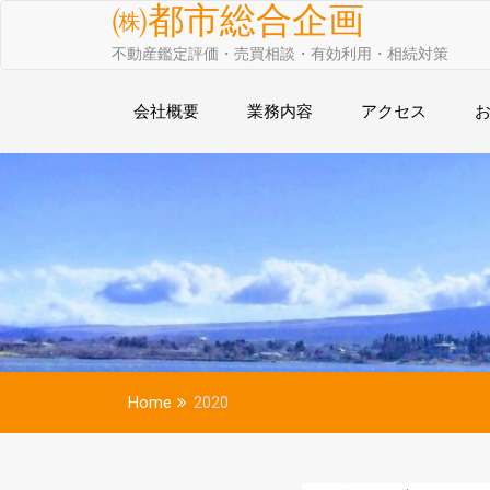
Skip
㈱都市総合企画
to
不動産鑑定評価・売買相談・有効利用・相続対策
content
会社概要
業務内容
アクセス
Home
2020